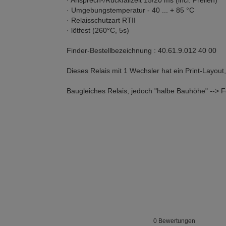
· Ansprech-/Rückfallzeit 15/20 ms (incl. Prellen)
· Umgebungstemperatur - 40 ... + 85 °C
· Relaisschutzart RTII
· lötfest (260°C, 5s)
Finder-Bestellbezeichnung : 40.61.9.012 40 00
Dieses Relais mit 1 Wechsler hat ein Print-Layout
Baugleiches Relais, jedoch "halbe Bauhöhe" --> 
0 Bewertungen