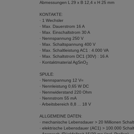
Abmessungen L 29 x B 12,4 x H 25 mm
KONTAKTE:
· 1 Wechsler
· Max. Dauerstrom 16 A
· Max. Einschaltstrom 30 A
· Nennspannung 250 V
· Max. Schaltspannung 400 V
· Max. Schaltleistung AC1 : 4.000 VA
· Max. Schaltstrom DC1 (30V) : 16 A
· Kontaktmaterial AgSnO
2
SPULE:
· Nennspannung 12 V=
· Nennleistung 0,65 W DC
· Nennwiderstand 220 Ohm
· Nennstrom 55 mA
· Arbeitsbereich 8,8 ... 18 V
ALLGEMEINE DATEN:
· mechanische Lebensdauer > 20 Millionen Schalt
· elektrische Lebensdauer (AC1) > 100.000 Schalt