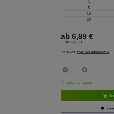
3
5
10
20
ab
6,
89
€
1 Stück =
6,
89
€
zzgl. Versandkosten
inkl. MwSt.
sofort verfügbar
In
Zum 