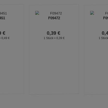
451
F09472
F0
9
€
0,
39
€
0,
=
0,
49
€
1 Stück =
0,
39
€
1 Stüc