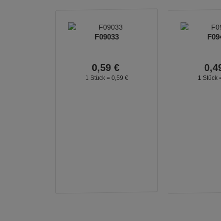
F09033
F09
0,
59
€
0,
4
1 Stück =
0,
59
€
1 Stück 