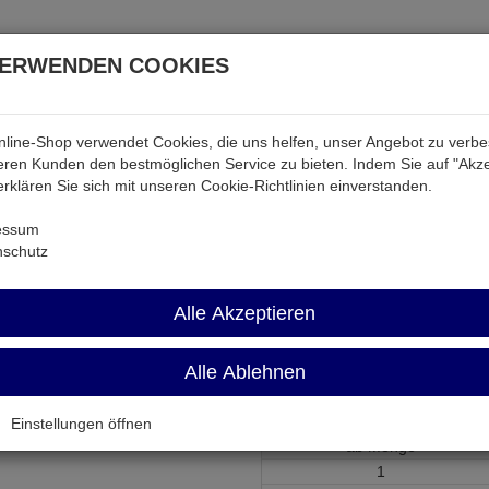
VERWENDEN COOKIES
line-Shop verwendet Cookies, die uns helfen, unser Angebot zu verb
atterien & Akkus
Audio & Video
Strom
Tab & Ph
ren Kunden den bestmöglichen Service zu bieten. Indem Sie auf "Akze
 erklären Sie sich mit unseren Cookie-Richtlinien einverstanden.
ch
F4061-12A
essum
nschutz
F4061-12A
Alle Akzeptieren
Steck-/Print-Relais 12V= 1xUM
Alle Ablehnen
Artikel-Nummer:
620056;0
Einstellungen öffnen
ab Menge
1