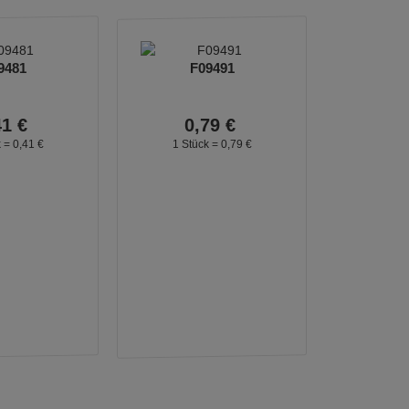
9481
F09491
41
€
0,
79
€
k =
0,
41
€
1 Stück =
0,
79
€