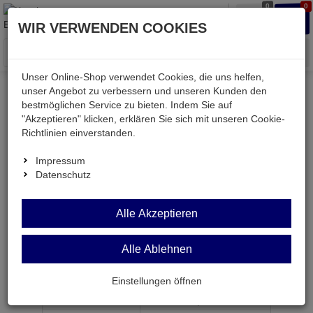
0
0
Waren
Merkzettel
Anmelden
Anmelden
WIR VERWENDEN COOKIES
aufklappen
aufkla
Menü
Unser Online-Shop verwendet Cookies, die uns helfen,
unser Angebot zu verbessern und unseren Kunden den
bestmöglichen Service zu bieten. Indem Sie auf
Weiter einkaufen
Kessler electronic
passiv
"Akzeptieren" klicken, erklären Sie sich mit unseren Cookie-
Widerstände
AC05 3,9R
Richtlinien einverstanden.
Impressum
Datenschutz
AC05 3,9R
Alle Akzeptieren
Draht-Widerstand 3,9 Ohm 10% 4,7W BF 0817
Alle Ablehnen
Artikel-Nummer:
553418;0
Einstellungen öffnen
ab Menge
Preis je Stück
1
0,
69
€