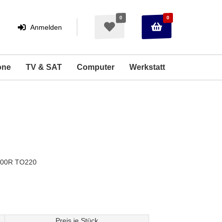
0
0
Warenkorb
Merkzettel
Anmelden
Anmelden
aufklappen
aufklappen
one
TV & SAT
Computer
Werkstatt
 100R TO220
Preis je Stück