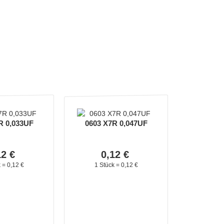
R 0,033UF
0603 X7R 0,047UF
12
€
0,
12
€
k =
0,
12
€
1 Stück =
0,
12
€