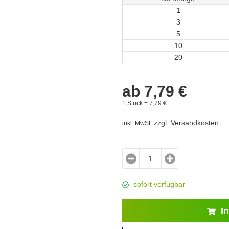
1
3
5
10
20
ab
7,
79
€
1 Stück =
7,
79
€
zzgl. Versandkosten
inkl. MwSt.
sofort verfügbar
In