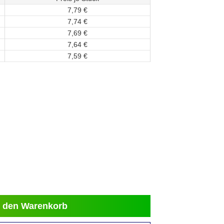
7,
79
€
7,
74
€
7,
69
€
7,
64
€
7,
59
€
 den Warenkorb