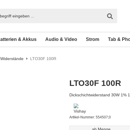
atterien & Akkus
Audio & Video
Strom
Tab & Ph
Widerstände
LTO30F 100R
LTO30F 100R
Dickschichtwiderstand 30W 1%
Artikel-Nummer:
554507;0
ab Menge