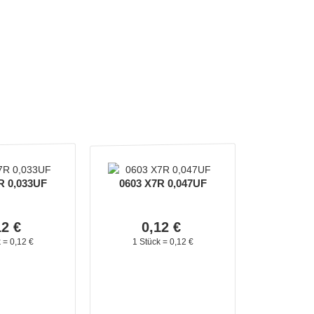
R 0,033UF
0603 X7R 0,047UF
12
€
0,
12
€
k =
0,
12
€
1 Stück =
0,
12
€