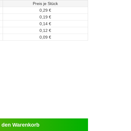
Preis je Stück
0,
29
€
0,
19
€
0,
14
€
0,
12
€
0,
09
€
 den Warenkorb