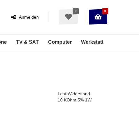
0
0
Warenkorb
Merkzettel
Anmelden
Anmelden
aufklappen
aufklappen
one
TV & SAT
Computer
Werkstatt
Last-Widerstand
10 KOhm 5% 1W