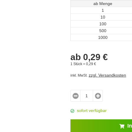
ab Menge
1
10
100
500
1000
ab
0,
29
€
1 Stück =
0,
29
€
zzgl. Versandkosten
inkl. MwSt.
sofort verfügbar
In