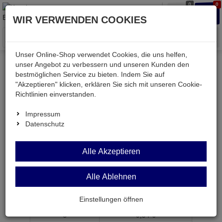
0
0
Waren
Merkzettel
Anmelden
Anmelden
WIR VERWENDEN COOKIES
aufklappen
aufkla
Menü
Unser Online-Shop verwendet Cookies, die uns helfen,
unser Angebot zu verbessern und unseren Kunden den
bestmöglichen Service zu bieten. Indem Sie auf
Weiter einkaufen
Kessler electronic
LM386N
"Akzeptieren" klicken, erklären Sie sich mit unseren Cookie-
Richtlinien einverstanden.
Impressum
Datenschutz
LM386N
Alle Akzeptieren
Endstufen-IC 0,5W Mono 4...12V DIP8
Artikel-Nummer:
524769;0
Alle Ablehnen
ab Menge
Preis je Stück
Einstellungen öffnen
1
0,
39
€
5
0,
34
€