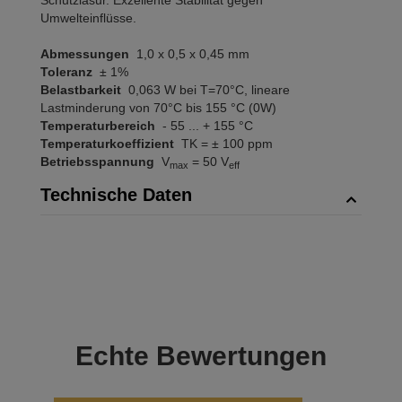
Schutzlasur. Exzellente Stabilität gegen
Umwelteinflüsse.
Abmessungen
1,0 x 0,5 x 0,45 mm
Toleranz
± 1%
Belastbarkeit
0,063 W bei T=70°C, lineare
Lastminderung von 70°C bis 155 °C (0W)
Temperaturbereich
- 55 ... + 155 °C
Temperaturkoeffizient
TK = ± 100 ppm
Betriebsspannung
V
= 50 V
max
eff
Technische Daten
Echte
Bewertungen