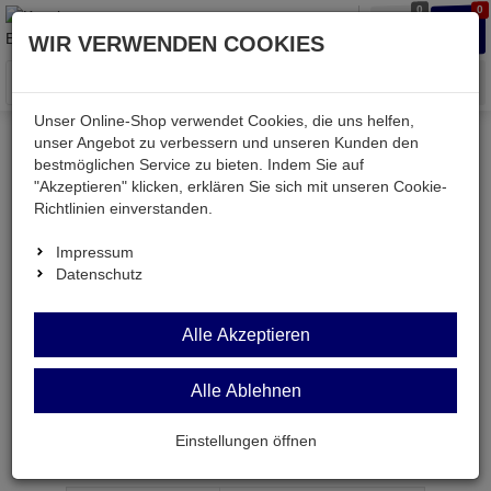
0
0
Waren
Merkzettel
Anmelden
Anmelden
WIR VERWENDEN COOKIES
aufklappen
aufkla
Menü
Unser Online-Shop verwendet Cookies, die uns helfen,
unser Angebot zu verbessern und unseren Kunden den
bestmöglichen Service zu bieten. Indem Sie auf
Weiter einkaufen
Kessler electronic
passiv
"Akzeptieren" klicken, erklären Sie sich mit unseren Cookie-
Widerstände
M0402 150K
Richtlinien einverstanden.
Impressum
Datenschutz
M0402 150K
SMD-
Alle Akzeptieren
Widerstand
150 kOhm 1% 0,063W BF 0402
Alle Ablehnen
Einstellungen öffnen
Artikel-Nummer:
557851;0