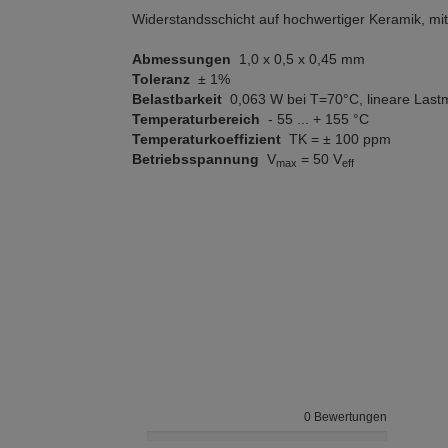
Widerstandsschicht auf hochwertiger Keramik, mit 
Abmessungen
1,0 x 0,5 x 0,45 mm
Toleranz
± 1%
Belastbarkeit
0,063 W bei T=70°C, lineare Last
Temperaturbereich
- 55 ... + 155 °C
Temperaturkoeffizient
TK = ± 100 ppm
Betriebsspannung
V
= 50 V
max
eff
0 Bewertungen