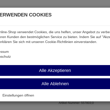
VERWENDEN COOKIES
line-Shop verwendet Cookies, die uns helfen, unser Angebot zu verb
atterien & Akkus
Audio & Video
Strom
Tab & Ph
ren Kunden den bestmöglichen Service zu bieten. Indem Sie auf "Akze
 erklären Sie sich mit unseren Cookie-Richtlinien einverstanden.
Widerstände
M0402 15R
essum
nschutz
M0402 15R
Alle Akzeptieren
Alle Ablehnen
0,063W BF 0402
Einstellungen öffnen
Artikel-Nummer:
557803;0