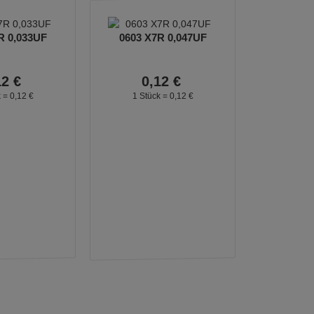
R 0,033UF
0603 X7R 0,047UF
12
€
0,
12
€
k =
0,
12
€
1 Stück =
0,
12
€