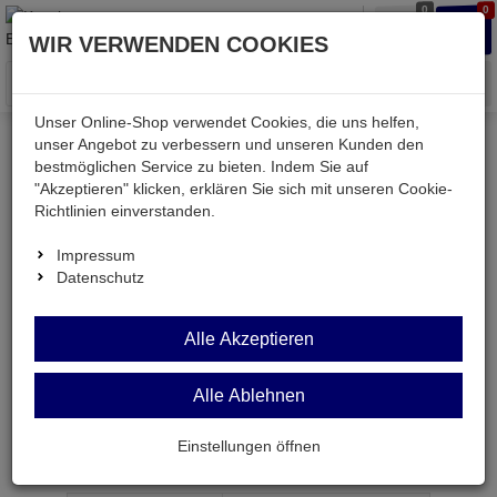
0
0
Waren
Merkzettel
Anmelden
Anmelden
WIR VERWENDEN COOKIES
aufklappen
aufkla
Menü
Unser Online-Shop verwendet Cookies, die uns helfen,
unser Angebot zu verbessern und unseren Kunden den
bestmöglichen Service zu bieten. Indem Sie auf
Kessler electronic
TV & SAT
Empfangstechnik
"Akzeptieren" klicken, erklären Sie sich mit unseren Cookie-
SAT-Schüsseln
Richtlinien einverstanden.
Impressum
Datenschutz
M0603 240R
SMD-
Alle Akzeptieren
Widerstand
240 Ohm 1% 0,1W BF 0603
Alle Ablehnen
Einstellungen öffnen
Artikel-Nummer:
557936;0