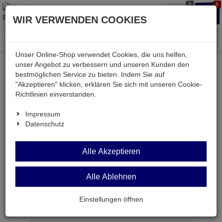
0
0
Waren
Merkzettel
Anmelden
Anmelden
WIR VERWENDEN COOKIES
aufklappen
aufkla
Menü
Unser Online-Shop verwendet Cookies, die uns helfen,
unser Angebot zu verbessern und unseren Kunden den
bestmöglichen Service zu bieten. Indem Sie auf
Weiter einkaufen
Kessler electronic
passiv
"Akzeptieren" klicken, erklären Sie sich mit unseren Cookie-
Widerstände
M0805 1,8M
Richtlinien einverstanden.
Impressum
Datenschutz
M0805 1,8M
SMD-
Alle Akzeptieren
Widerstand
1,8 MOhm 1% 0,125W BF 0805
Alle Ablehnen
Einstellungen öffnen
Artikel-Nummer:
558452;0