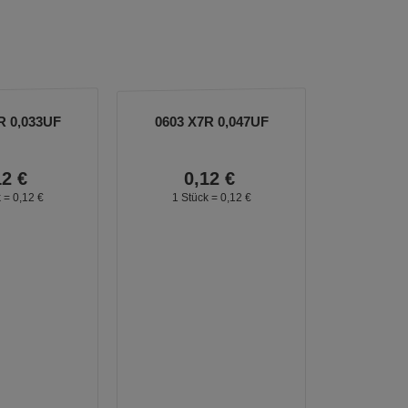
R 0,033UF
0603 X7R 0,047UF
12
€
0,
12
€
k =
0,
12
€
1 Stück =
0,
12
€