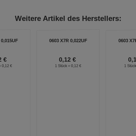
Weitere Artikel des Herstellers:
 0,015UF
0603 X7R 0,022UF
0603 X7
2
€
0,
12
€
0,
=
0,
12
€
1 Stück =
0,
12
€
1 Stüc