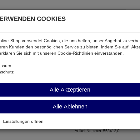
VERWENDEN COOKIES
line-Shop verwendet Cookies, die uns helfen, unser Angebot zu verb
atterien & Akkus
Audio & Video
Strom
Tab & Ph
ren Kunden den bestmöglichen Service zu bieten. Indem Sie auf "Akze
 erklären Sie sich mit unseren Cookie-Richtlinien einverstanden.
Widerstände
M0805 39K
essum
nschutz
M0805 39K
Alle Akzeptieren
Alle Ablehnen
0,125W BF 0805
Einstellungen öffnen
Artikel-Nummer:
558412;0