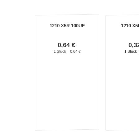
1210 X5R 100UF
1210 X5
0,
64
€
0,
3
1 Stück =
0,
64
€
1 Stück 