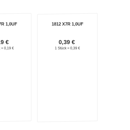
7R 1,0UF
1812 X7R 1,0UF
19
€
0,
39
€
k =
0,
19
€
1 Stück =
0,
39
€