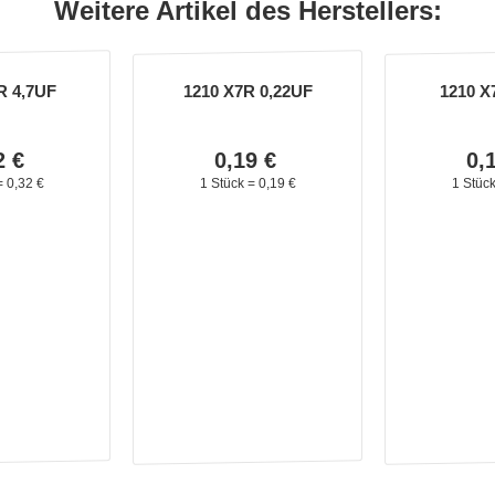
Weitere Artikel des Herstellers:
R 4,7UF
1210 X7R 0,22UF
1210 X
2
€
0,
19
€
0,
=
0,
32
€
1 Stück =
0,
19
€
1 Stüc