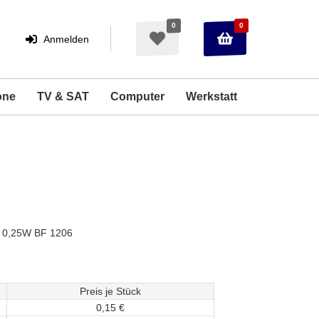
0
0
Warenkorb
Merkzettel
Anmelden
Anmelden
aufklappen
aufklappen
one
TV & SAT
Computer
Werkstatt
 0,25W BF 1206
Preis je Stück
0,
15
€