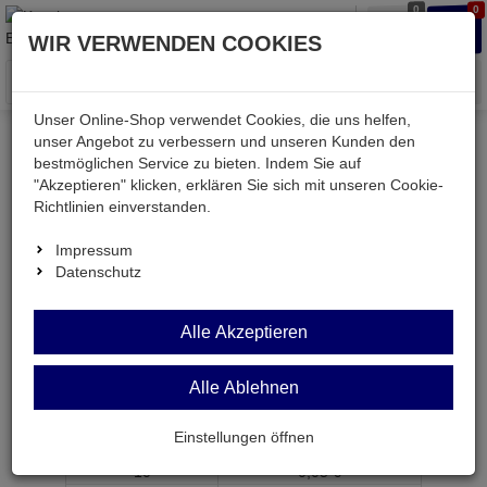
0
0
Waren
Merkzettel
Anmelden
Anmelden
WIR VERWENDEN COOKIES
aufklappen
aufkla
Menü
Unser Online-Shop verwendet Cookies, die uns helfen,
unser Angebot zu verbessern und unseren Kunden den
bestmöglichen Service zu bieten. Indem Sie auf
Weiter einkaufen
Kessler electronic
M1206 232K
"Akzeptieren" klicken, erklären Sie sich mit unseren Cookie-
Richtlinien einverstanden.
Impressum
Datenschutz
M1206 232K
Alle Akzeptieren
SMD-Widerstand 232 KOhm 1% 0,25W BF 1206
Artikel-Nummer:
559600;0
Alle Ablehnen
ab Menge
Preis je Stück
Einstellungen öffnen
1
0,
15
€
10
0,
05
€