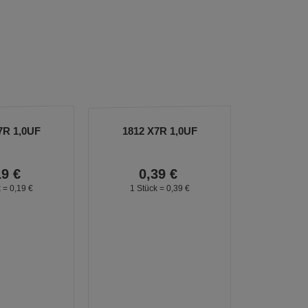
7R 1,0UF
1812 X7R 1,0UF
19
€
0,
39
€
k =
0,
19
€
1 Stück =
0,
39
€