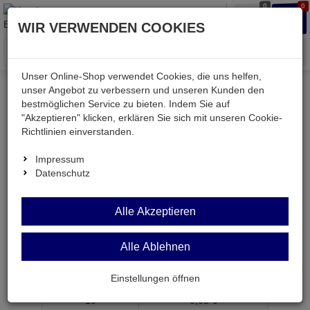
0
0
Waren
Merkzettel
Anmelden
Anmelden
WIR VERWENDEN COOKIES
aufklappen
aufkla
Menü
Unser Online-Shop verwendet Cookies, die uns helfen,
unser Angebot zu verbessern und unseren Kunden den
bestmöglichen Service zu bieten. Indem Sie auf
Weiter einkaufen
Kessler electronic
M1206 715R
"Akzeptieren" klicken, erklären Sie sich mit unseren Cookie-
Richtlinien einverstanden.
Impressum
Datenschutz
M1206 715R
Alle Akzeptieren
SMD-Widerstand 715 Ohm 1% 0,25W BF 1206
Artikel-Nummer:
559378;0
Alle Ablehnen
ab Menge
Preis je Stück
Einstellungen öffnen
1
0,
15
€
10
0,
05
€