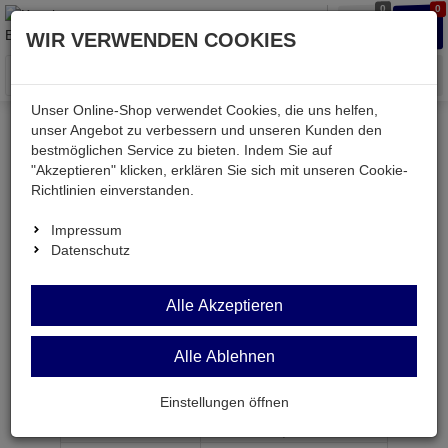
0
0
Waren
Merkzettel
Anmelden
Anmelden
WIR VERWENDEN COOKIES
aufklappen
aufkla
Menü
Unser Online-Shop verwendet Cookies, die uns helfen,
unser Angebot zu verbessern und unseren Kunden den
bestmöglichen Service zu bieten. Indem Sie auf
Weiter einkaufen
Kessler electronic
mechanisch
"Akzeptieren" klicken, erklären Sie sich mit unseren Cookie-
F3451-12
Richtlinien einverstanden.
Impressum
Datenschutz
F3451-12
SIL-
Alle Akzeptieren
Print-Relais 12V= 1xUM 840 Ohm 250V~/ 6A
Alle Ablehnen
Artikel-Nummer:
620011;0
Einstellungen öffnen
ab Menge
Preis je Stück
1
7,
69
€