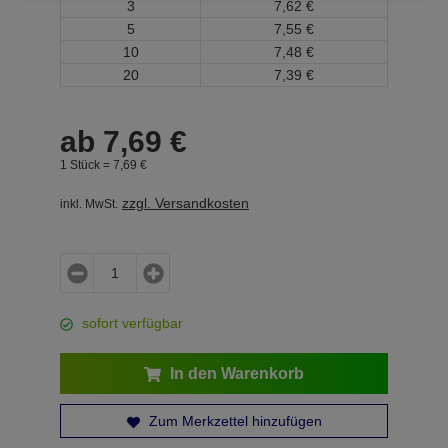
3
7,
62
€
5
7,
55
€
10
7,
48
€
20
7,
39
€
ab
7,
69
€
1 Stück =
7,
69
€
zzgl. Versandkosten
inkl. MwSt.
sofort verfügbar
In den Warenkorb
Zum Merkzettel hinzufügen