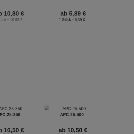
b
10,
80
€
ab
5,
89
€
tück =
10,
95
€
1 Stück =
6,
39
€
PC-25-350
APC-25-500
b
10,
50
€
ab
10,
50
€