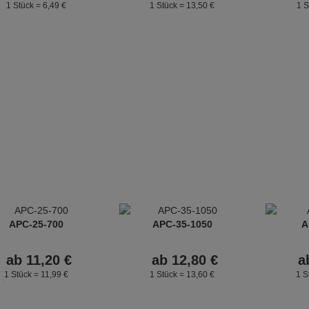
1 Stück =
6,
49
€
1 Stück =
13,
50
€
1 S
APC-25-700
APC-35-1050
A
ab
11,
20
€
ab
12,
80
€
a
1 Stück =
11,
99
€
1 Stück =
13,
60
€
1 S