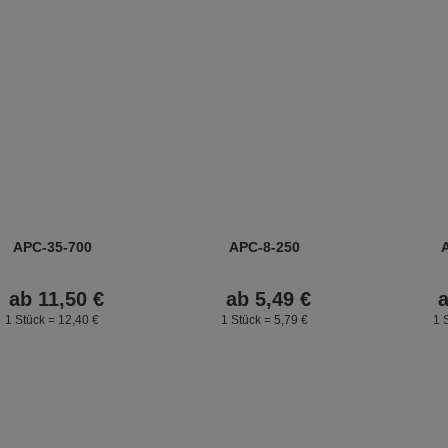
APC-35-700
APC-8-250
ab
11,
50
€
ab
5,
49
€
1 Stück =
12,
40
€
1 Stück =
5,
79
€
1 