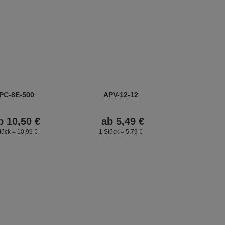
PC-8E-500
APV-12-12
b
10,
50
€
ab
5,
49
€
tück =
10,
99
€
1 Stück =
5,
79
€