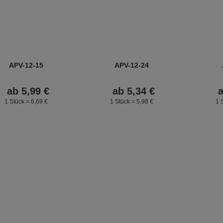
APV-12-15
APV-12-24
ab
5,
99
€
ab
5,
34
€
1 Stück =
6,
69
€
1 Stück =
5,
98
€
1 