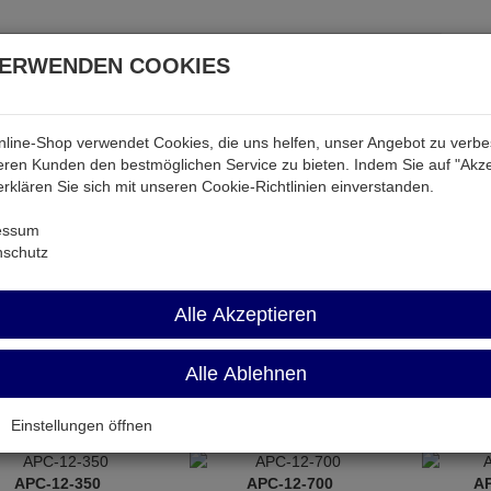
VERWENDEN COOKIES
line-Shop verwendet Cookies, die uns helfen, unser Angebot zu verb
atterien & Akkus
Audio & Video
Strom
Tab & Ph
ren Kunden den bestmöglichen Service zu bieten. Indem Sie auf "Akze
 erklären Sie sich mit unseren Cookie-Richtlinien einverstanden.
essum
nschutz
strie-Netzteile
Alle Akzeptieren
Name aufsteigend
Artikel pro Sei
Alle Ablehnen
Einstellungen öffnen
APC-12-350
APC-12-700
A