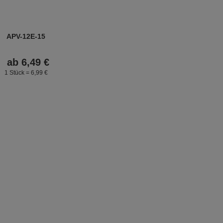
APV-12E-15
ab
6,
49
€
1 Stück =
6,
99
€