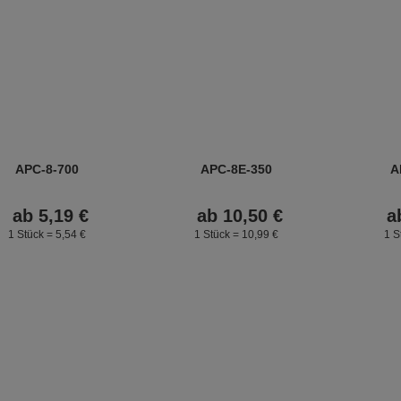
APC-8-700
APC-8E-350
A
ab
5,
19
€
ab
10,
50
€
a
1 Stück =
5,
54
€
1 Stück =
10,
99
€
1 S