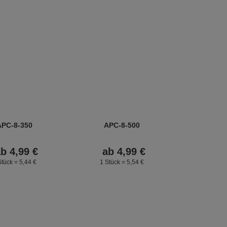
APC-8-350
APC-8-500
ab
4,
99
€
ab
4,
99
€
Stück =
5,
44
€
1 Stück =
5,
54
€