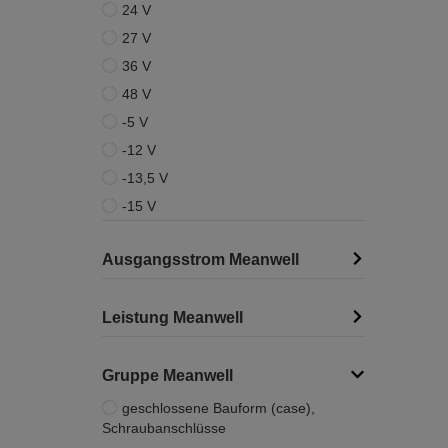
24 V
27 V
36 V
48 V
-5 V
-12 V
-13,5 V
-15 V
Ausgangsstrom Meanwell
Leistung Meanwell
Gruppe Meanwell
geschlossene Bauform (case),
Schraubanschlüsse