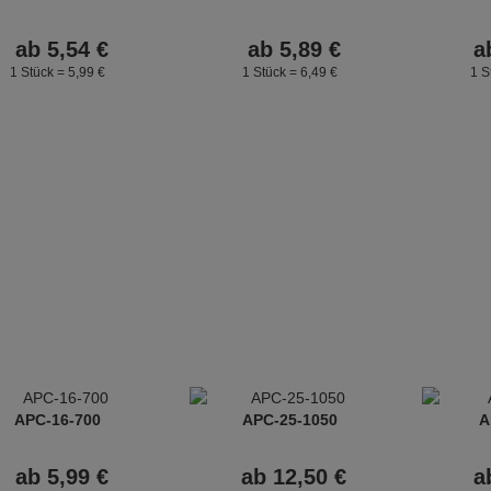
ab
5,
54
€
ab
5,
89
€
a
1 Stück =
5,
99
€
1 Stück =
6,
49
€
1 S
APC-16-700
APC-25-1050
A
ab
5,
99
€
ab
12,
50
€
a