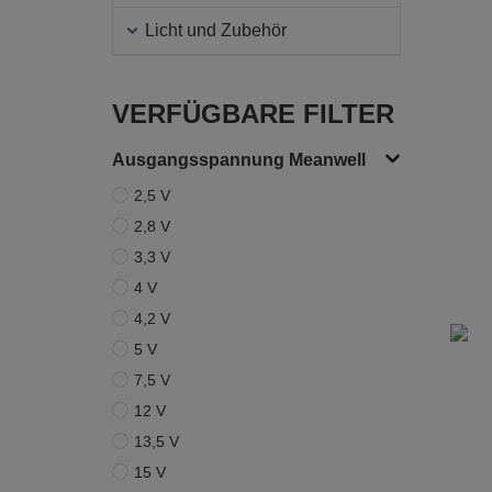
Licht und Zubehör
VERFÜGBARE FILTER
Ausgangsspannung Meanwell
2,5 V
2,8 V
3,3 V
4 V
4,2 V
5 V
7,5 V
12 V
13,5 V
15 V