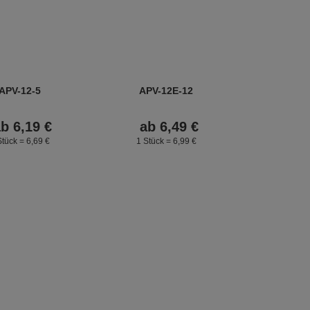
APV-12-5
APV-12E-12
ab
6,
19
€
ab
6,
49
€
Stück =
6,
69
€
1 Stück =
6,
99
€